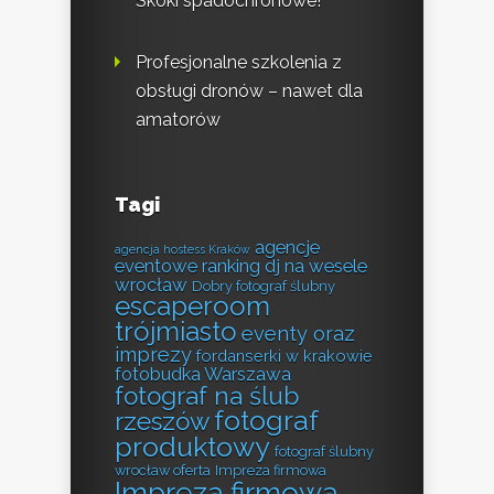
Skoki spadochronowe!
Profesjonalne szkolenia z
obsługi dronów – nawet dla
amatorów
Tagi
agencje
agencja hostess Kraków
eventowe ranking
dj na wesele
wrocław
Dobry fotograf ślubny
escaperoom
trójmiasto
eventy oraz
imprezy
fordanserki w krakowie
fotobudka Warszawa
fotograf na ślub
fotograf
rzeszów
produktowy
fotograf ślubny
wrocław oferta
Impreza firmowa
Impreza firmowa