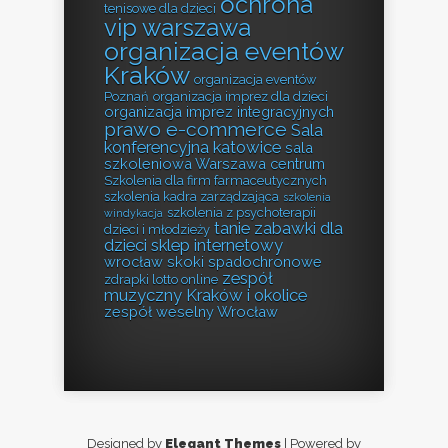
ochrona
tenisowe dla dzieci
vip warszawa
organizacja eventów
Kraków
organizacja eventów
Poznań
organizacja imprez dla dzieci
organizacja imprez integracyjnych
prawo e-commerce
Sala
konferencyjna katowice
sala
szkoleniowa Warszawa centrum
Szkolenia dla firm farmaceutycznych
szkolenia kadra zarządzająca
szkolenia
szkolenia z psychoterapii
windykacja
tanie zabawki dla
dzieci i młodzieży
dzieci sklep internetowy
wrocław skoki spadochronowe
zespół
zdrapki lotto online
muzyczny Kraków i okolice
zespół weselny Wrocław
Designed by
Elegant Themes
| Powered by