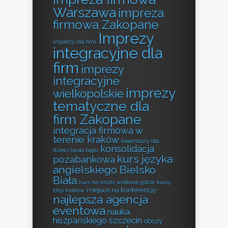
Warszawa
impreza
firmowa Zakopane
Imprezy
imprezy dla firm
integracyjne dla
firm
imprezy
integracyjne
imprezy
wielkopolskie
tematyczne dla
firm Zakopane
integracja firmowa w
terenie kraków
kalambury dla
konsolidacja
dzieci hasła bajki
kurs języka
pozabankowa
angielskiego Bielsko
Biała
kurs na wózki widłowe gdów
kursy
miejsce na konferencję
bhp Kraków
najlepsza agencja
eventowa
nauka
hiszpańskiego szczecin
obozy