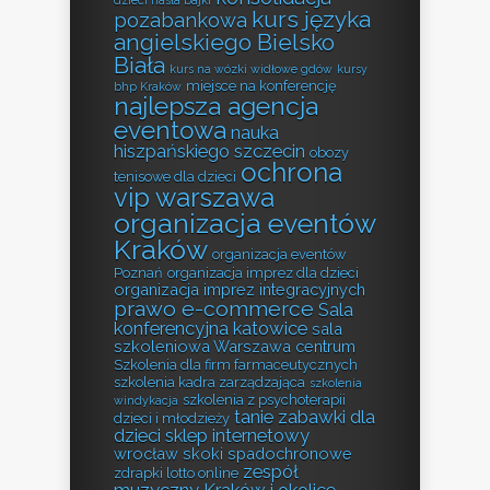
kurs języka
pozabankowa
angielskiego Bielsko
Biała
kurs na wózki widłowe gdów
kursy
miejsce na konferencję
bhp Kraków
najlepsza agencja
eventowa
nauka
hiszpańskiego szczecin
obozy
ochrona
tenisowe dla dzieci
vip warszawa
organizacja eventów
Kraków
organizacja eventów
Poznań
organizacja imprez dla dzieci
organizacja imprez integracyjnych
prawo e-commerce
Sala
konferencyjna katowice
sala
szkoleniowa Warszawa centrum
Szkolenia dla firm farmaceutycznych
szkolenia kadra zarządzająca
szkolenia
szkolenia z psychoterapii
windykacja
tanie zabawki dla
dzieci i młodzieży
dzieci sklep internetowy
wrocław skoki spadochronowe
zespół
zdrapki lotto online
muzyczny Kraków i okolice