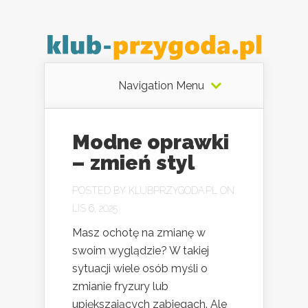
Navigation Menu
Modne oprawki
– zmień styl
POSTED BY
KLUBPRZYGODA.PL
ON
LIS 6, 2025
Masz ochotę na zmianę w
swoim wyglądzie? W takiej
sytuacji wiele osób myśli o
zmianie fryzury lub
upiększających zabiegach. Ale