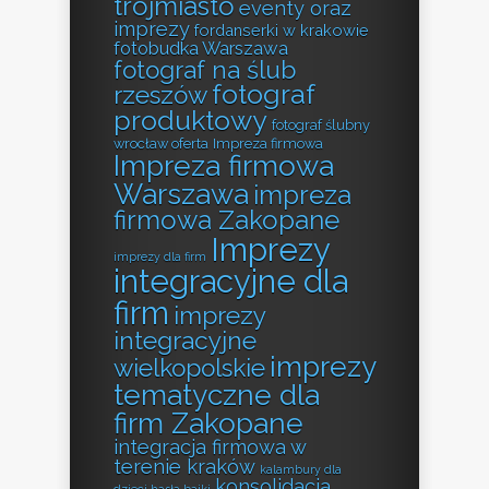
trójmiasto
eventy oraz
imprezy
fordanserki w krakowie
fotobudka Warszawa
fotograf na ślub
fotograf
rzeszów
produktowy
fotograf ślubny
wrocław oferta
Impreza firmowa
Impreza firmowa
Warszawa
impreza
firmowa Zakopane
Imprezy
imprezy dla firm
integracyjne dla
firm
imprezy
integracyjne
imprezy
wielkopolskie
tematyczne dla
firm Zakopane
integracja firmowa w
terenie kraków
kalambury dla
konsolidacja
dzieci hasła bajki