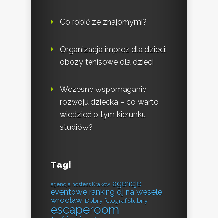
Co robić ze znajomymi?
Organizacja imprez dla dzieci:
obozy tenisowe dla dzieci
Wczesne wspomaganie
rozwoju dziecka – co warto
wiedzieć o tym kierunku
studiów?
Tagi
agencje
agencja hostess Kraków
eventowe ranking
dj na wesele
wrocław
Dobry fotograf ślubny
escaperoom