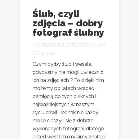
Ślub, czyli
zdjęcia – dobry
fotograf ślubny
POSTED BY
KLUBPRZYGODA.PL
ON
SIE 30, 2017
Czym byłby ślub i wesele,
gdybyśmy nie mogli uwiecznić
ich na zdjęciach ? To dzięki nim
możemy po latach wracać
pamięcią do tych pięknych i
najważniejszych w naszym
życiu chwil. Jednak nie każdy
może cieszyć się z dobrze
wykonanych fotografii, dlatego
przed weselem musimy znaleźć