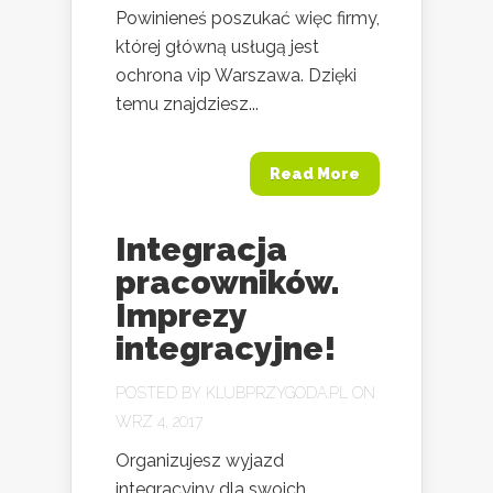
Powinieneś poszukać więc firmy,
której główną usługą jest
ochrona vip Warszawa. Dzięki
temu znajdziesz...
Read More
Integracja
pracowników.
Imprezy
integracyjne!
POSTED BY
KLUBPRZYGODA.PL
ON
WRZ 4, 2017
Organizujesz wyjazd
integracyjny dla swoich