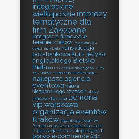
integracyjne
imprezy
wielkopolskie
tematyczne dla
firm Zakopane
integracja firmowa w
terenie kraków
kalambury dla
konsolidacja
dzieci hasła bajki
kurs języka
pozabankowa
angielskiego Bielsko
Biała
kurs na wózki widłowe gdów
kursy
miejsce na konferencję
bhp Kraków
najlepsza agencja
eventowa
nauka
hiszpańskiego szczecin
obozy
ochrona
tenisowe dla dzieci
vip warszawa
organizacja eventów
Kraków
organizacja eventów
Poznań
organizacja imprez dla dzieci
organizacja imprez integracyjnych
prawo e-commerce
Sala