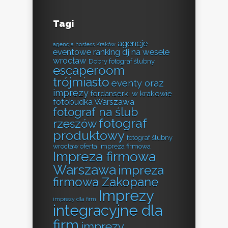
Tagi
agencje
agencja hostess Kraków
eventowe ranking
dj na wesele
wrocław
Dobry fotograf ślubny
escaperoom
trójmiasto
eventy oraz
imprezy
fordanserki w krakowie
fotobudka Warszawa
fotograf na ślub
fotograf
rzeszów
produktowy
fotograf ślubny
wrocław oferta
Impreza firmowa
Impreza firmowa
Warszawa
impreza
firmowa Zakopane
Imprezy
imprezy dla firm
integracyjne dla
firm
imprezy