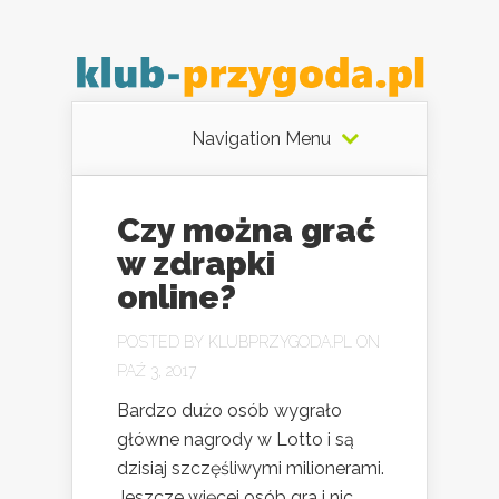
Navigation Menu
Czy można grać
w zdrapki
online?
POSTED BY
KLUBPRZYGODA.PL
ON
PAŹ 3, 2017
Bardzo dużo osób wygrało
główne nagrody w Lotto i są
dzisiaj szczęśliwymi milionerami.
Jeszcze więcej osób gra i nic