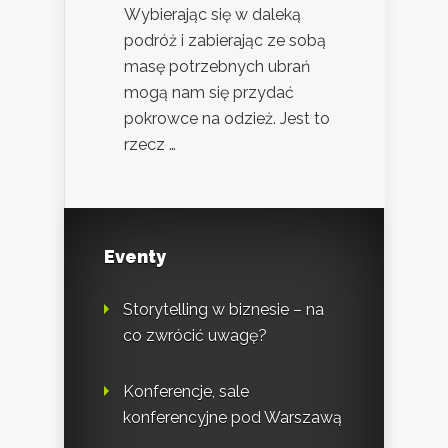
Wybierając się w daleką
podróż i zabierając ze sobą
masę potrzebnych ubrań
mogą nam się przydać
pokrowce na odzież. Jest to
rzecz …
Eventy
Storytelling w biznesie – na
co zwrócić uwagę?
Konferencje, sale
konferencyjne pod Warszawą