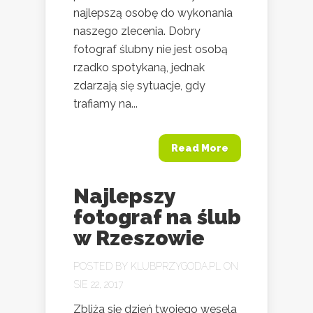
najlepszą osobę do wykonania
naszego zlecenia. Dobry
fotograf ślubny nie jest osobą
rzadko spotykaną, jednak
zdarzają się sytuacje, gdy
trafiamy na...
Read More
Najlepszy
fotograf na ślub
w Rzeszowie
POSTED BY
KLUBPRZYGODA.PL
ON
SIE 22, 2017
Zbliża się dzień twojego wesela