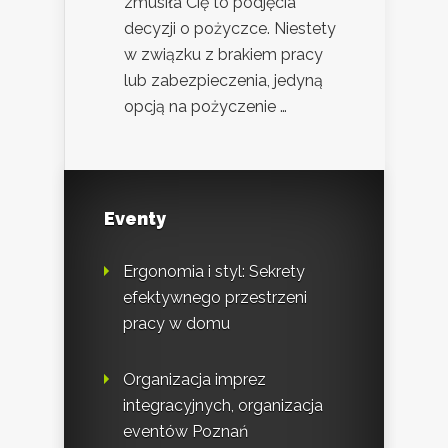
zmusiła Cię to podjęcia
decyzji o pożyczce. Niestety
w związku z brakiem pracy
lub zabezpieczenia, jedyną
opcją na pożyczenie …
Eventy
Ergonomia i styl: Sekrety
efektywnego przestrzeni
pracy w domu
Organizacja imprez
integracyjnych, organizacja
eventów Poznań