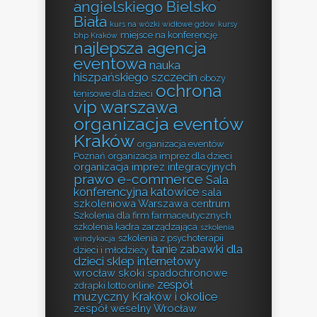
angielskiego Bielsko
Biała
kurs na wózki widłowe gdów
kursy
miejsce na konferencję
bhp Kraków
najlepsza agencja
eventowa
nauka
hiszpańskiego szczecin
obozy
ochrona
tenisowe dla dzieci
vip warszawa
organizacja eventów
Kraków
organizacja eventów
Poznań
organizacja imprez dla dzieci
organizacja imprez integracyjnych
prawo e-commerce
Sala
konferencyjna katowice
sala
szkoleniowa Warszawa centrum
Szkolenia dla firm farmaceutycznych
szkolenia kadra zarządzająca
szkolenia
szkolenia z psychoterapii
windykacja
tanie zabawki dla
dzieci i młodzieży
dzieci sklep internetowy
wrocław skoki spadochronowe
zespół
zdrapki lotto online
muzyczny Kraków i okolice
zespół weselny Wrocław