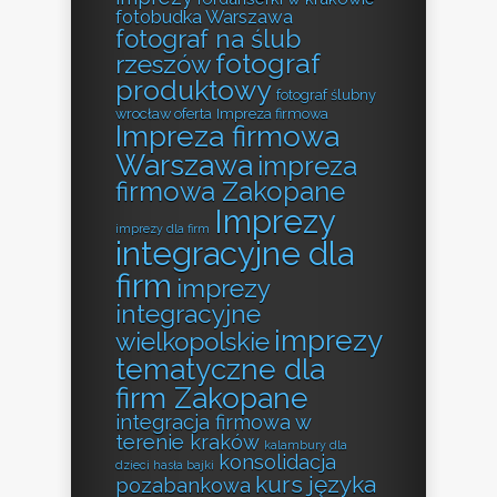
fotobudka Warszawa
fotograf na ślub
fotograf
rzeszów
produktowy
fotograf ślubny
wrocław oferta
Impreza firmowa
Impreza firmowa
Warszawa
impreza
firmowa Zakopane
Imprezy
imprezy dla firm
integracyjne dla
firm
imprezy
integracyjne
imprezy
wielkopolskie
tematyczne dla
firm Zakopane
integracja firmowa w
terenie kraków
kalambury dla
konsolidacja
dzieci hasła bajki
kurs języka
pozabankowa