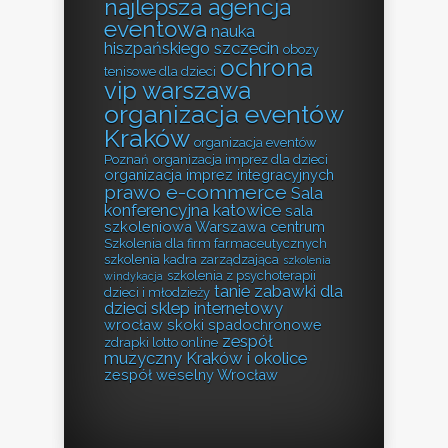
najlepsza agencja
eventowa
nauka
hiszpańskiego szczecin
obozy
ochrona
tenisowe dla dzieci
vip warszawa
organizacja eventów
Kraków
organizacja eventów
Poznań
organizacja imprez dla dzieci
organizacja imprez integracyjnych
prawo e-commerce
Sala
konferencyjna katowice
sala
szkoleniowa Warszawa centrum
Szkolenia dla firm farmaceutycznych
szkolenia kadra zarządzająca
szkolenia
szkolenia z psychoterapii
windykacja
tanie zabawki dla
dzieci i młodzieży
dzieci sklep internetowy
wrocław skoki spadochronowe
zespół
zdrapki lotto online
muzyczny Kraków i okolice
zespół weselny Wrocław