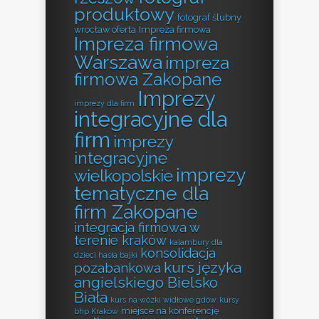
produktowy
fotograf ślubny
wrocław oferta
Impreza firmowa
Impreza firmowa
Warszawa
impreza
firmowa Zakopane
Imprezy
imprezy dla firm
integracyjne dla
firm
imprezy
integracyjne
imprezy
wielkopolskie
tematyczne dla
firm Zakopane
integracja firmowa w
terenie kraków
kalambury dla
konsolidacja
dzieci hasła bajki
kurs języka
pozabankowa
angielskiego Bielsko
Biała
kurs na wózki widłowe gdów
kursy
miejsce na konferencję
bhp Kraków