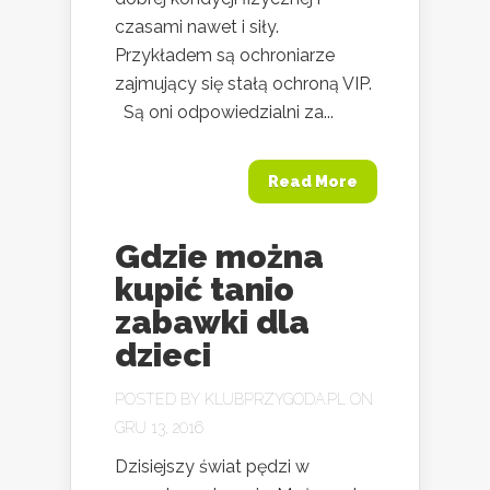
czasami nawet i siły.
Przykładem są ochroniarze
zajmujący się stałą ochroną VIP.
Są oni odpowiedzialni za...
Read More
Gdzie można
kupić tanio
zabawki dla
dzieci
POSTED BY
KLUBPRZYGODA.PL
ON
GRU 13, 2016
Dzisiejszy świat pędzi w