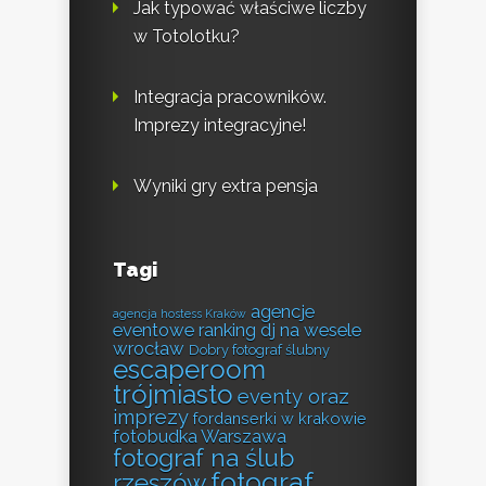
Jak typować właściwe liczby
w Totolotku?
Integracja pracowników.
Imprezy integracyjne!
Wyniki gry extra pensja
Tagi
agencje
agencja hostess Kraków
eventowe ranking
dj na wesele
wrocław
Dobry fotograf ślubny
escaperoom
trójmiasto
eventy oraz
imprezy
fordanserki w krakowie
fotobudka Warszawa
fotograf na ślub
fotograf
rzeszów