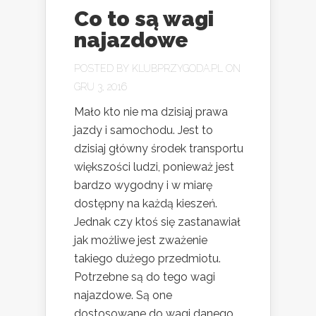
Co to są wagi
najazdowe
POSTED BY
KLUBPRZYGODA.PL
ON
GRU 3, 2016
Mało kto nie ma dzisiaj prawa
jazdy i samochodu. Jest to
dzisiaj główny środek transportu
większości ludzi, ponieważ jest
bardzo wygodny i w miarę
dostępny na każdą kieszeń.
Jednak czy ktoś się zastanawiał
jak możliwe jest zważenie
takiego dużego przedmiotu.
Potrzebne są do tego wagi
najazdowe. Są one
dostosowane do wagi danego