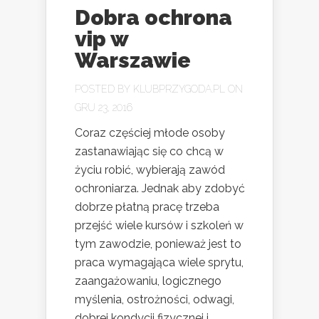
Dobra ochrona
vip w
Warszawie
POSTED BY
KLUBPRZYGODA.PL
ON
GRU 23, 2016
Coraz częściej młode osoby
zastanawiając się co chcą w
życiu robić, wybierają zawód
ochroniarza. Jednak aby zdobyć
dobrze płatną pracę trzeba
przejść wiele kursów i szkoleń w
tym zawodzie, ponieważ jest to
praca wymagająca wiele sprytu,
zaangażowaniu, logicznego
myślenia, ostrożności, odwagi,
dobrej kondycji fizycznej i