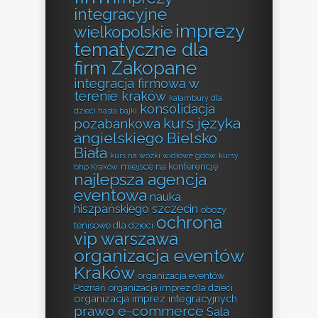
integracyjne
imprezy
wielkopolskie
tematyczne dla
firm Zakopane
integracja firmowa w
terenie kraków
kalambury dla
konsolidacja
dzieci hasła bajki
kurs języka
pozabankowa
angielskiego Bielsko
Biała
kurs na wózki widłowe gdów
kursy
miejsce na konferencję
bhp Kraków
najlepsza agencja
eventowa
nauka
hiszpańskiego szczecin
obozy
ochrona
tenisowe dla dzieci
vip warszawa
organizacja eventów
Kraków
organizacja eventów
Poznań
organizacja imprez dla dzieci
organizacja imprez integracyjnych
prawo e-commerce
Sala