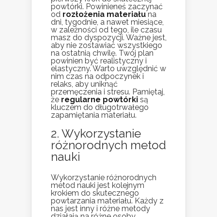
powtórki. Powinieneś zaczynać
od
rozłożenia materiału
na
dni, tygodnie, a nawet miesiące,
w zależności od tego, ile czasu
masz do dyspozycji. Ważne jest,
aby nie zostawiać wszystkiego
na ostatnią chwilę. Twój plan
powinien być realistyczny i
elastyczny. Warto uwzględnić w
nim czas na odpoczynek i
relaks, aby uniknąć
przemęczenia i stresu. Pamiętaj,
że
regularne powtórki
są
kluczem do długotrwałego
zapamiętania materiału.
2. Wykorzystanie
różnorodnych metod
nauki
Wykorzystanie różnorodnych
metod nauki jest kolejnym
krokiem do skutecznego
powtarzania materiału. Każdy z
nas jest inny i różne metody
działają na różne osoby.