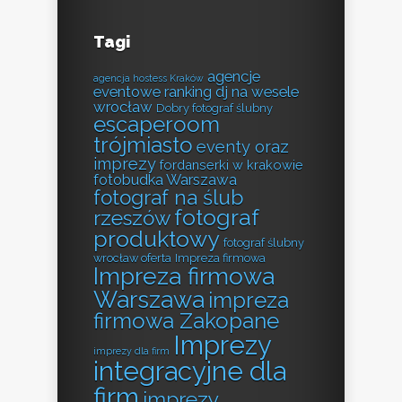
Tagi
agencje
agencja hostess Kraków
eventowe ranking
dj na wesele
wrocław
Dobry fotograf ślubny
escaperoom
trójmiasto
eventy oraz
imprezy
fordanserki w krakowie
fotobudka Warszawa
fotograf na ślub
fotograf
rzeszów
produktowy
fotograf ślubny
wrocław oferta
Impreza firmowa
Impreza firmowa
Warszawa
impreza
firmowa Zakopane
Imprezy
imprezy dla firm
integracyjne dla
firm
imprezy