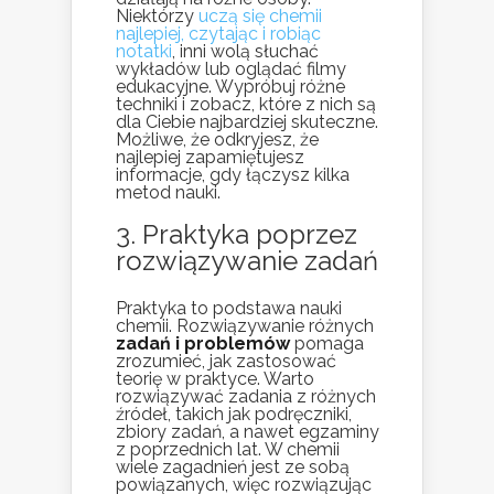
Niektórzy
uczą się chemii
najlepiej, czytając i robiąc
notatki
, inni wolą słuchać
wykładów lub oglądać filmy
edukacyjne. Wypróbuj różne
techniki i zobacz, które z nich są
dla Ciebie najbardziej skuteczne.
Możliwe, że odkryjesz, że
najlepiej zapamiętujesz
informacje, gdy łączysz kilka
metod nauki.
3. Praktyka poprzez
rozwiązywanie zadań
Praktyka to podstawa nauki
chemii. Rozwiązywanie różnych
zadań i problemów
pomaga
zrozumieć, jak zastosować
teorię w praktyce. Warto
rozwiązywać zadania z różnych
źródeł, takich jak podręczniki,
zbiory zadań, a nawet egzaminy
z poprzednich lat. W chemii
wiele zagadnień jest ze sobą
powiązanych, więc rozwiązując