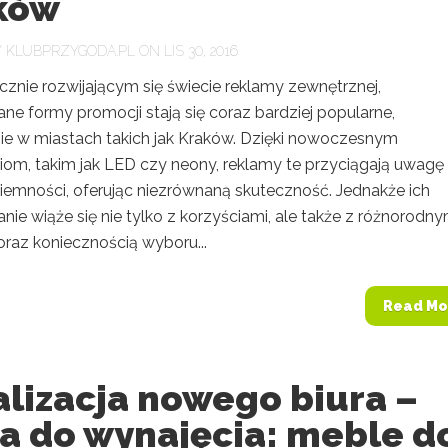
ków
Y
KLUBPRZYGODA.PL
ON LIS 30, 2016
znie rozwijającym się świecie reklamy zewnętrznej,
ne formy promocji stają się coraz bardziej popularne,
ie w miastach takich jak Kraków. Dzięki nowoczesnym
iom, takim jak LED czy neony, reklamy te przyciągają uwagę
iemności, oferując niezrównaną skuteczność. Jednakże ich
ie wiąże się nie tylko z korzyściami, ale także z różnorodny
oraz koniecznością wyboru...
Read Mo
lizacja nowego biura –
ra do wynajęcia: meble d