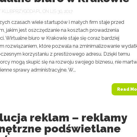
Y
KLUBPRZYGODA.PL
ON LIS 30, 2017
zych czasach wiele startupów i małych firm staje przed
, jakim jest oszczędzanie na kosztach prowadzenia
ci. Wirtualne biuro w Krakowie staje się coraz bardziej
m rozwiązaniem, które pozwala na zminimalizowanie wyda
oczesnym korzystaniu z prestiżowego adresu. Dzięki temu
iorcy mogą skupić się na rozwoju swojego biznesu, nie martw
ienne sprawy administracyjne. W...
Read Mo
lucja reklam – reklamy
nętrzne podświetlane