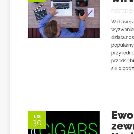
POSTED B
W dzisiejs
wyzwaniem
działalnoś
popularny
przy jedn
przedsięb
się o codz
Ewo
LIS
30
zew