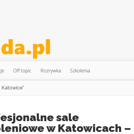
je
Off topic
Rozrywka
Szkolenia
o Katowice"
esjonalne sale
oleniowe w Katowicach –