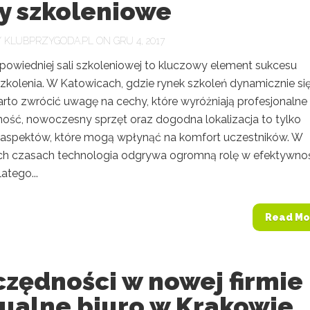
my szkoleniowe
Y
KLUBPRZYGODA.PL
ON GRU 4, 2017
owiedniej sali szkoleniowej to kluczowy element sukcesu
zkolenia. W Katowicach, gdzie rynek szkoleń dynamicznie si
arto zwrócić uwagę na cechy, które wyróżniają profesjonalne 
ność, nowoczesny sprzęt oraz dogodna lokalizacja to tylko
z aspektów, które mogą wpłynąć na komfort uczestników. W
ych czasach technologia odgrywa ogromną rolę w efektywno
atego...
Read Mo
zędności w nowej firmie
tualne biuro w Krakowie