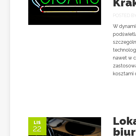
Kra
POSTED B
W dynamic
podświetla
szczególn
technolog
nawet w c
zastosowan
kosztami 
Loka
LIS
22
biu