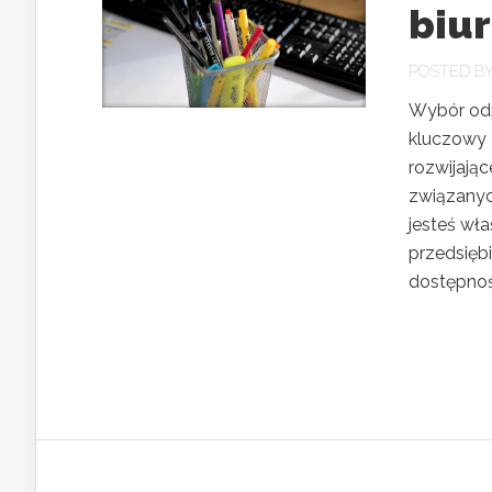
biu
POSTED B
Wybór odpo
kluczowy 
rozwijając
związanyc
jesteś wł
przedsięb
dostępnośc