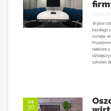
fir
POSTED B
Wybór odp
każdego s
rozwija, w
Przestron
niektóre 
dzisiejsz
szkoleń, dl
Oszc
LIS
30
wir