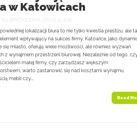
ra w Katowicach
Y
KLUBPRZYGODA.PL
ON LIS 22, 2016
wiedniej lokalizacji biura to nie tylko kwestia prestiżu, ale t
element wpływający na sukces firmy. Katowice, jako dynami
e się miasto, oferują wiele możliwości, ale również wyzwań
h z wynajmem przestrzeni biurowej. Niezależnie od tego, cz
aścicielem małej firmy, czy zarządzasz większym
iorstwem, warto zastanowić się nad kosztami wynajmu,
ią mebli czy...
Read Mo