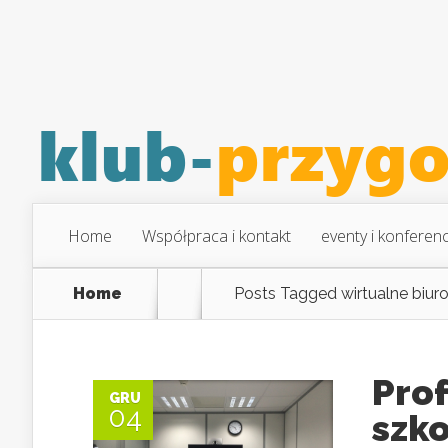
Home
Współpraca i kontakt
eventy i konferenc
Home
Posts Tagged
wirtualne biur
Prof
GRU
04
szk