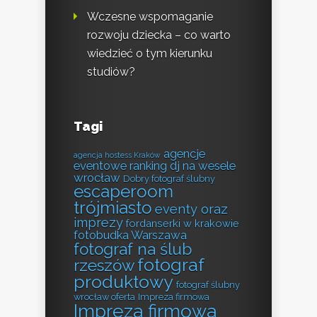
Wczesne wspomaganie
rozwoju dziecka – co warto
wiedzieć o tym kierunku
studiów?
Tagi
agencje
agencja hostess Kraków
eventowe ranking
dj na wesele
wrocław
Dobry fotograf ślubny
escaperoom
trójmiasto
eventy oraz
imprezy
fordanserki w krakowie
fotobudka Warszawa
fotograf na ślub
fotograf
rzeszów
produktowy
fotograf ślubny
wrocław oferta
Impreza firmowa
Impreza firmowa