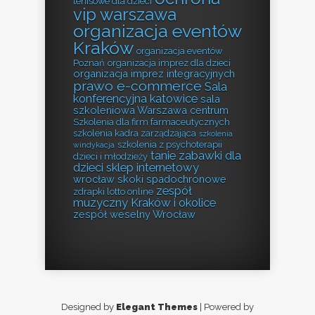
tenisowe dla dzieci
vip warszawa
organizacja eventów
Kraków
organizacja eventów
Poznań
organizacja imprez dla dzieci
organizacja imprez integracyjnych
prawo e-commerce
Sala
konferencyjna katowice
sala
szkoleniowa Warszawa centrum
Szkolenia dla firm farmaceutycznych
szkolenia kadra zarządzająca
szkolenia
szkolenia z psychoterapii
windykacja
tanie zabawki dla
dzieci i młodzieży
dzieci sklep internetowy
wrocław skoki spadochronowe
zespół
zdrapki lotto online
muzyczny Kraków i okolice
zespół weselny Wrocław
Designed by
Elegant Themes
| Powered by