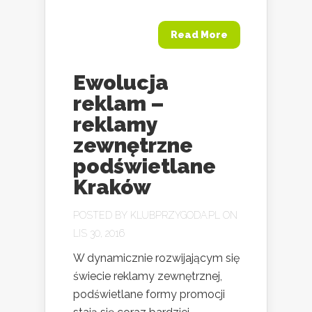
Read More
Ewolucja
reklam –
reklamy
zewnętrzne
podświetlane
Kraków
POSTED BY
KLUBPRZYGODA.PL
ON
LIS 30, 2016
W dynamicznie rozwijającym się
świecie reklamy zewnętrznej,
podświetlane formy promocji