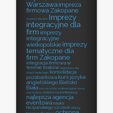
Warszawa
impreza
firmowa Zakopane
Imprezy
imprezy dla firm
integracyjne dla
firm
imprezy
integracyjne
imprezy
wielkopolskie
tematyczne dla
firm Zakopane
integracja firmowa w
terenie kraków
kalambury dla
konsolidacja
dzieci hasła bajki
kurs języka
pozabankowa
angielskiego Bielsko
Biała
kurs na wózki widłowe gdów
kursy
miejsce na konferencję
bhp Kraków
najlepsza agencja
eventowa
nauka
hiszpańskiego szczecin
obozy
ochrona