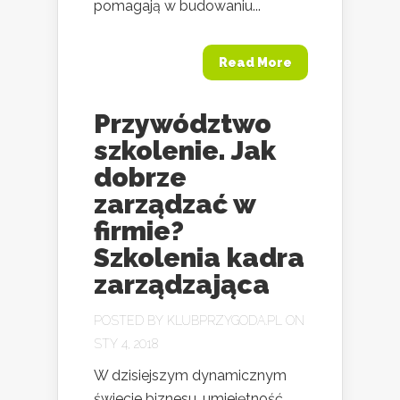
pomagają w budowaniu...
Read More
Przywództwo
szkolenie. Jak
dobrze
zarządzać w
firmie?
Szkolenia kadra
zarządzająca
POSTED BY
KLUBPRZYGODA.PL
ON
STY 4, 2018
W dzisiejszym dynamicznym
świecie biznesu, umiejętność