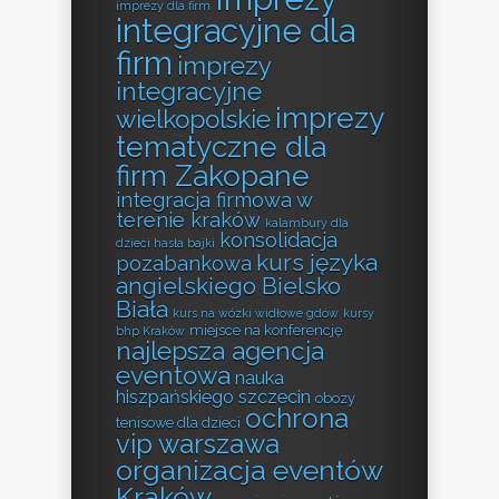
imprezy dla firm
integracyjne dla
firm
imprezy
integracyjne
imprezy
wielkopolskie
tematyczne dla
firm Zakopane
integracja firmowa w
terenie kraków
kalambury dla
konsolidacja
dzieci hasła bajki
kurs języka
pozabankowa
angielskiego Bielsko
Biała
kurs na wózki widłowe gdów
kursy
miejsce na konferencję
bhp Kraków
najlepsza agencja
eventowa
nauka
hiszpańskiego szczecin
obozy
ochrona
tenisowe dla dzieci
vip warszawa
organizacja eventów
Kraków