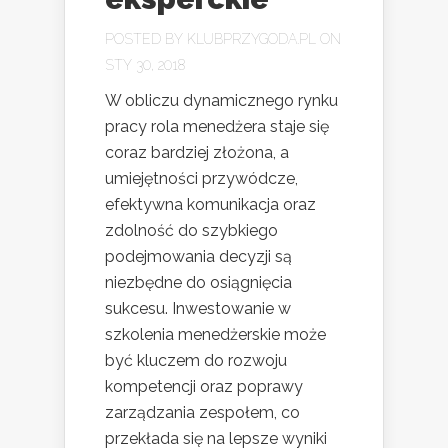
POSTED BY
KLUBPRZYGODA.PL
ON
STY 30, 2018
W obliczu dynamicznego rynku
pracy rola menedżera staje się
coraz bardziej złożona, a
umiejętności przywódcze,
efektywna komunikacja oraz
zdolność do szybkiego
podejmowania decyzji są
niezbędne do osiągnięcia
sukcesu. Inwestowanie w
szkolenia menedżerskie może
być kluczem do rozwoju
kompetencji oraz poprawy
zarządzania zespołem, co
przekłada się na lepsze wyniki