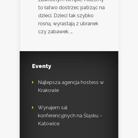
to łatwo dostrzec patrząc na
dzieci. Dzieci tak szybko
rosną, wyrastają z ubranek
czy zabawek. …
Eventy
Najlepsza agencja hostess w
Krakowie
Wynajem sal
konferencyjnych na Śląsku –
Katowice