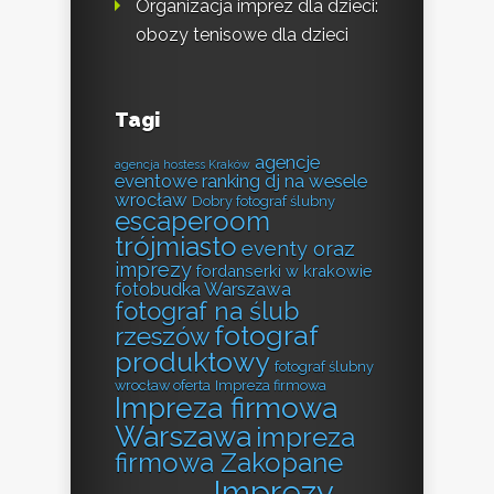
Organizacja imprez dla dzieci:
obozy tenisowe dla dzieci
Tagi
agencje
agencja hostess Kraków
eventowe ranking
dj na wesele
wrocław
Dobry fotograf ślubny
escaperoom
trójmiasto
eventy oraz
imprezy
fordanserki w krakowie
fotobudka Warszawa
fotograf na ślub
fotograf
rzeszów
produktowy
fotograf ślubny
wrocław oferta
Impreza firmowa
Impreza firmowa
Warszawa
impreza
firmowa Zakopane
Imprezy